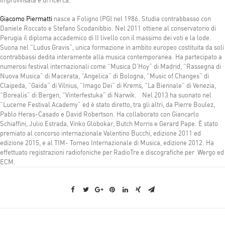
improvvisata e di ricerca.
Giacomo Piermatti
nasce a Foligno (PG) nel 1986. Studia contrabbasso con
Daniele Roccato e Stefano Scodanibbio. Nel 2011 ottiene al conservatorio di
Perugia il diploma accademico di II livello con il massimo dei voti e la lode.
Suona nel “Ludus Gravis”, unica formazione in ambito europeo costituita da soli
contrabbassi dedita interamente alla musica contemporanea. Ha partecipato a
numerosi festival internazionali come “Musica D’Hoy” di Madrid, “Rassegna di
Nuova Musica” di Macerata, “Angelica” di Bologna, “Music of Changes” di
Claipeda, “Gaida” di Vilnius, “Imago Dei” di Krems, “La Biennale” di Venezia,
“Borealis” di Bergen, “Vinterfestuka” di Narwik. Nel 2013 ha suonato nel
“Lucerne Festival Academy” ed è stato diretto, tra gli altri, da Pierre Boulez,
Pablo Heras-Casado e David Robertson. Ha collaborato con Giancarlo
Schiaffini, Julio Estrada, Vinko Globokar, Butch Morris e Gerard Pape. È stato
premiato al concorso internazionale Valentino Bucchi, edizione 2011 ed
edizione 2015, e al TIM- Torneo Internazionale di Musica, edizione 2012. Ha
effettuato registrazioni radiofoniche per RadioTre e discografiche per Wergo ed
ECM.