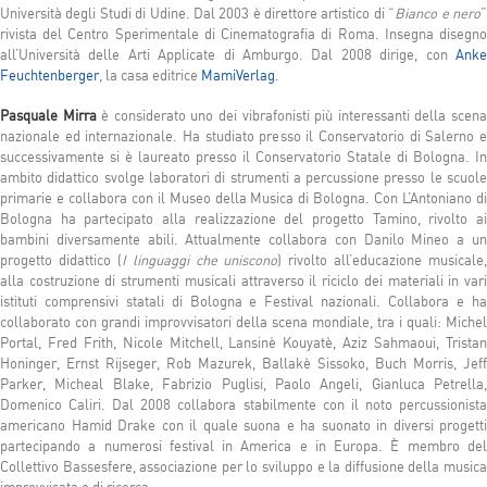
Università degli Studi di Udine. Dal 2003 è direttore artistico di “
Bianco e nero
rivista del Centro Sperimentale di Cinematografia di Roma. Insegna disegno
all’Università delle Arti Applicate di Amburgo. Dal 2008 dirige, con
Anke
Feuchtenberger
, la casa editrice
MamiVerlag
.
Pasquale Mirra
è considerato uno dei vibrafonisti più interessanti della scen
nazionale ed internazionale. Ha studiato presso il Conservatorio di Salerno e
successivamente si è laureato presso il Conservatorio Statale di Bologna. In
ambito didattico svolge laboratori di strumenti a percussione presso le scuole
primarie e collabora con il Museo della Musica di Bologna. Con L’Antoniano di
Bologna ha partecipato alla realizzazione del progetto Tamino, rivolto ai
bambini diversamente abili. Attualmente collabora con Danilo Mineo a un
progetto didattico (
I linguaggi che uniscono
) rivolto all’educazione musicale,
alla costruzione di strumenti musicali attraverso il riciclo dei materiali in vari
istituti comprensivi statali di Bologna e Festival nazionali. Collabora e ha
collaborato con grandi improvvisatori della scena mondiale, tra i quali: Michel
Portal, Fred Frith, Nicole Mitchell, Lansinè Kouyatè, Aziz Sahmaoui, Tristan
Honinger, Ernst Rijseger, Rob Mazurek, Ballakè Sissoko, Buch Morris, Jeff
Parker, Micheal Blake, Fabrizio Puglisi, Paolo Angeli, Gianluca Petrella,
Domenico Caliri. Dal 2008 collabora stabilmente con il noto percussionista
americano Hamid Drake con il quale suona e ha suonato in diversi progetti
partecipando a numerosi festival in America e in Europa. È membro del
Collettivo Bassesfere, associazione per lo sviluppo e la diffusione della musica