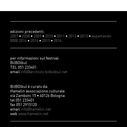
edizioni precedenti:
2007
•
2008
•
2009
•
2010
•
2011
•
2012
•
2013
•
aspettando
BBB 2014
•
2014
•
2015
•
2016
per informazioni sul festival:
BilBOlbul
TEL 051 233401
email
info@archivio.bilbolbul.net
BilBOlbul è curato da:
Hamelin associazione culturale
via Zamboni 15 • 40126 Bologna
tel 051 233401
fax 051 2915120
email
info@hamelin.net
web
www.hamelin.net