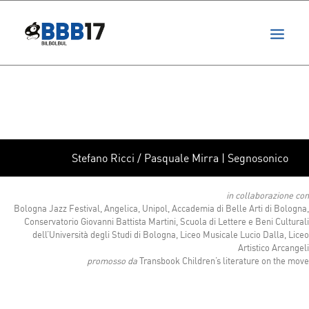
progetti
formazione
festival
bbb consiglia
appuntamenti
eng
Stefano Ricci / Pasquale Mirra | Segnosonico
in collaborazione con
Bologna Jazz Festival, Angelica, Unipol, Accademia di Belle Arti di Bologna,
Conservatorio Giovanni Battista Martini, Scuola di Lettere e Beni Culturali
dell’Università degli Studi di Bologna, Liceo Musicale Lucio Dalla, Liceo
Artistico Arcangeli
promosso da
Transbook Children’s literature on the move