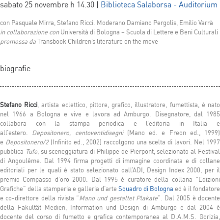
sabato 25 novembre h 14.30 |
Biblioteca Salaborsa - Auditorium
con Pasquale Mirra, Stefano Ricci. Moderano Damiano Pergolis, Emilio Varrà
in collaborazione con
Università di Bologna – Scuola di Lettere e Beni Culturali
promossa da
Transbook Children’s literature on the move
biografie
Stefano Ricci
, artista eclettico, pittore, grafico, illustratore, fumettista, è nat
nel 1966 a Bologna e vive e lavora ad Amburgo. Disegnatore, dal 1985
collabora con la stampa periodica e l’editoria in Italia e
all’estero.
Depositonero, centoventidisegni
(Mano ed. e Freon ed., 1999)
e
Depositonero/2
(Infinito ed., 2002) raccolgono una scelta di lavori. Nel 1997
pubblica
Tufo
, su sceneggiatura di Philippe de Pierpont, selezionato al Festiva
di Angoul
ê
me. Dal 1994 firma progetti di immagine coordinata e di collan
editoriali per le quali è stato selezionato dall’ADI, Design Index 2000, per il
premio Compasso d’oro 2000. Dal 1995 è curatore della collana “Edizioni
Grafiche” della stamperia e galleria d’arte
Squadro di Bologna
ed è il fondatore
e co-direttore della rivista “
Mano und gestaltet Plakate
”. Dal 2005 è docent
della Fakultät Medien, Information und Design di Amburgo e dal 2004 è
docente del corso di fumetto e grafica contemporanea al D.A.M.S. Gorizia,