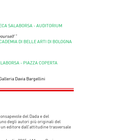
ECA SALABORSA - AUDITORIUM
ourself ”
CADEMIA DI BELLE ARTI DI BOLOGNA
ALABORSA - PIAZZA COPERTA
Galleria Davia Bargellini
onsapevole del Dada e del
no degli autori più originali del
n editore dall’attitudine trasversale