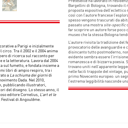
Preteseille ha lavorato in residenz
Bargellini di Bologna, trovando il
proposta espositiva dell’eclettic
così con l’autore francese l’esplor
spesso vengono trascurati da abit
passato una mostra
site-specific
c
far scoprire un autore forse poco 
museo che la stessa Bologna tende
L’autore rivisita la tradizione del 
corative a Parigi e inizialmente
provocatorio delle avanguardie e co
l circo. Tra il 2002 e il 2004 anima
disincanto tutto postmoderno, non 
bero di ricerca sul racconto per
evidente sembra essere l’irrisione,
e e la letteratura. Lavora dal 2004
romanzesca e di bizzarra poesia. 
ta sul fumetto, e fondata insieme a
trovano uniti nell’apparente legge
mi libri di ampio respiro, tra i
nelle facili trappole del vintage, 
rato a
La schiuma dei giorni
di
primo Novecento europeo: un segn
 movimento Dada. Nel 2010,
l’estrema leggibilità nasconde una 
on, pubblicando illustratori,
tori del disegno. Lo stesso anno, il
ioso editore Cornelius,
L’art et le
el Festival di Angoulême.