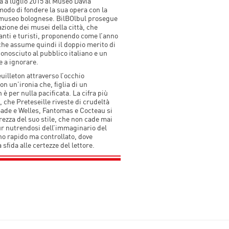
a a luglio 2015 al Museo Davia
 modo di fondere la sua opera con la
o museo bolognese. BilBOlbul prosegue
azione dei musei della città, che
anti e turisti, proponendo come l’anno
he assume quindi il doppio merito di
conosciuto al pubblico italiano e un
 a ignorare.
feuilleton attraverso l’occhio
n un’ironia che, figlia di un
è per nulla pacificata. La cifra più
 che Preteseille riveste di crudeltà
Sade e Welles, Fantomas e Cocteau si
rezza del suo stile, che non cade mai
pur nutrendosi dell’immaginario del
o rapido ma controllato, dove
sfida alle certezze del lettore.