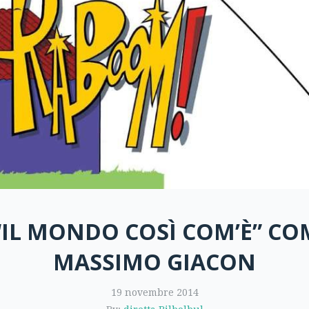
 “IL MONDO COSÌ COM’È” C
MASSIMO GIACON
19 novembre 2014