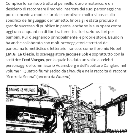
Complice forse il suo tratto al pennello, duro e materico, e un
desiderio di raccontare il mondo interiore dei suoi personaggi che
poco concede a mode e furbizie narrative e molto si basa sullo
specifico del linguaggio del fumetto, finora gli è stata precluso il
grande successo di pubblico in patria, anche se la sua opera conta
oggi una cinquantina di libri tra fumetto, illustrazione, libri per
bambini. Pur disegnando principalmente le proprie storie, Baudoin
ha anche collaborato con molti sceneggiatori e scrittori del
panorama fumettistico e letterario francese come il premio Nobel
J.M.G. Le Clezio
, lo sceneggiatore
Jacques Lob
e soprattutto con la
scrittrice
Fred Vargas
, per la quale ha dato un volto ai celebri
personaggi del commissario Adamsberg e dell’ispettore Danglard nel
volume “I Quattro fiumi” (edito da
Einaudi
) e nella raccolta di racconti
“Scorre la Senna” (ancora da
Einaudi
).