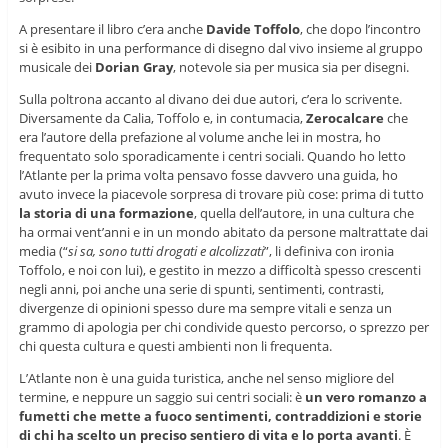
A presentare il libro c’era anche
Davide Toffolo
, che dopo l’incontro
si è esibito in una performance di disegno dal vivo insieme al gruppo
musicale dei
Dorian Gray
, notevole sia per musica sia per disegni.
Sulla poltrona accanto al divano dei due autori, c’era lo scrivente.
Diversamente da Calia, Toffolo e, in contumacia,
Zerocalcare
che
era l’autore della prefazione al volume anche lei in mostra, ho
frequentato solo sporadicamente i centri sociali. Quando ho letto
l’Atlante per la prima volta pensavo fosse davvero una guida, ho
avuto invece la piacevole sorpresa di trovare più cose: prima di tutto
la storia di una formazione
, quella dell’autore, in una cultura che
ha ormai vent’anni e in un mondo abitato da persone maltrattate dai
media (“
si sa, sono tutti drogati e alcolizzati
”, li definiva con ironia
Toffolo, e noi con lui), e gestito in mezzo a difficoltà spesso crescenti
negli anni, poi anche una serie di spunti, sentimenti, contrasti,
divergenze di opinioni spesso dure ma sempre vitali e senza un
grammo di apologia per chi condivide questo percorso, o sprezzo per
chi questa cultura e questi ambienti non li frequenta.
L’Atlante non è una guida turistica, anche nel senso migliore del
termine, e neppure un saggio sui centri sociali: è
un vero romanzo a
fumetti che mette a fuoco sentimenti, contraddizioni e storie
di chi ha scelto un preciso sentiero di vita e lo porta avanti
. È