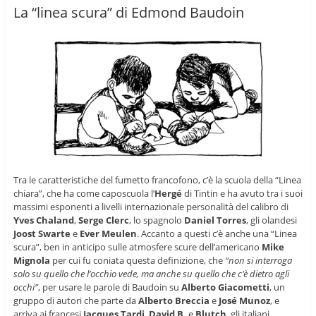
La “linea scura” di Edmond Baudoin
Tra le caratteristiche del fumetto francofono, c’è la scuola della “Linea
chiara”, che ha come caposcuola l’
Hergé
di Tintin e ha avuto tra i suoi
massimi esponenti a livelli internazionale personalità del calibro di
Yves Chaland
,
Serge Clerc
, lo spagnolo
Daniel Torres
, gli olandesi
Joost Swarte
e
Ever Meulen
. Accanto a questi c’è anche una “Linea
scura”, ben in anticipo sulle atmosfere scure dell’americano
Mike
Mignola
per cui fu coniata questa definizione, che
“non si interroga
solo su quello che l’occhio vede, ma anche su quello che c’è dietro agli
occhi”
, per usare le parole di Baudoin su
Alberto Giacometti
, un
gruppo di autori che parte da
Alberto Breccia
e
José Munoz
, e
arriva ai francesi
Jacques Tardi
,
David B.
e
Blutch
, gli italiani