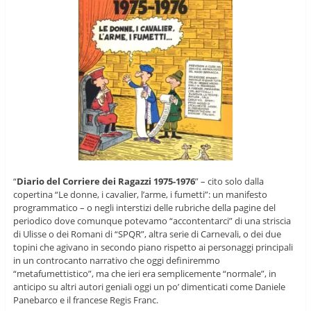
“
Diario del Corriere dei Ragazzi 1975-1976
” – cito solo dalla
copertina “Le donne, i cavalier, l’arme, i fumetti”: un manifesto
programmatico – o negli interstizi delle rubriche della pagine del
periodico dove comunque potevamo “accontentarci” di una striscia
di Ulisse o dei Romani di “SPQR”, altra serie di Carnevali, o dei due
topini che agivano in secondo piano rispetto ai personaggi principali
in un controcanto narrativo che oggi definiremmo
“metafumettistico”, ma che ieri era semplicemente “normale”, in
anticipo su altri autori geniali oggi un po’ dimenticati come Daniele
Panebarco e il francese Regis Franc.