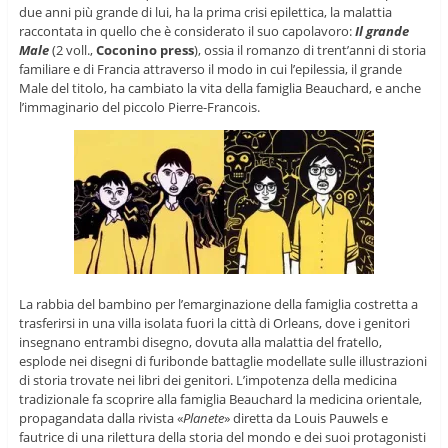
due anni più grande di lui, ha la prima crisi epilettica, la malattia
raccontata in quello che è considerato il suo capolavoro:
Il grande
Male
(2 voll.,
Coconino press
), ossia il romanzo di trent’anni di storia
familiare e di Francia attraverso il modo in cui l’epilessia, il grande
Male del titolo, ha cambiato la vita della famiglia Beauchard, e anche
l’immaginario del piccolo Pierre-Francois.
La rabbia del bambino per l’emarginazione della famiglia costretta a
trasferirsi in una villa isolata fuori la città di Orleans, dove i genitori
insegnano entrambi disegno, dovuta alla malattia del fratello,
esplode nei disegni di furibonde battaglie modellate sulle illustrazioni
di storia trovate nei libri dei genitori. L’impotenza della medicina
tradizionale fa scoprire alla famiglia Beauchard la medicina orientale,
propagandata dalla rivista «
Planete
» diretta da Louis Pauwels e
fautrice di una rilettura della storia del mondo e dei suoi protagonisti