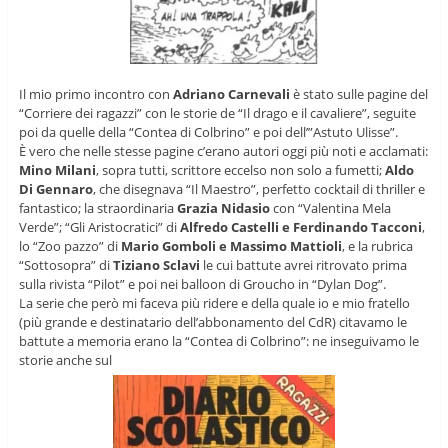
Il mio primo incontro con
Adriano Carnevali
è stato sulle pagine del
“Corriere dei ragazzi” con le storie de “Il drago e il cavaliere”, seguite
poi da quelle della “Contea di Colbrino” e poi dell’”Astuto Ulisse”.
È vero che nelle stesse pagine c’erano autori oggi più noti e acclamati:
Mino Milani
, sopra tutti, scrittore eccelso non solo a fumetti;
Aldo
Di Gennaro
, che disegnava “Il Maestro”, perfetto cocktail di thriller e
fantastico; la straordinaria
Grazia Nidasio
con “Valentina Mela
Verde”; “Gli Aristocratici” di
Alfredo Castelli e Ferdinando Tacconi
,
lo “Zoo pazzo” di
Mario Gomboli e Massimo Mattioli
, e la rubrica
“Sottosopra” di
Tiziano Sclavi
le cui battute avrei ritrovato prima
sulla rivista “Pilot” e poi nei balloon di Groucho in “Dylan Dog”.
La serie che però mi faceva più ridere e della quale io e mio fratello
(più grande e destinatario dell’abbonamento del CdR) citavamo le
battute a memoria erano la “Contea di Colbrino”: ne inseguivamo le
storie anche sul