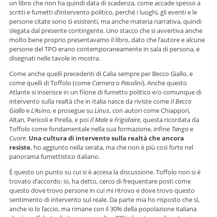
un libro che non ha quindi data di scadenza, come accade spesso a
scritti e fumetti d’intervento politico, perché i luoghi, gli eventi e le
persone citate sono sì esistenti, ma anche materia narrativa, quindi
slegata dal presente contingente. Uno stacco che si avvertiva anche
molto bene proprio presentavamo il libro, dato che l’autore e alcune
persone del TPO erano contemporaneamente in sala di persona, e
disegnati nelle tavole in mostra.
Come anche quelli precedenti di Calia sempre per Becco Giallo, e
come quelli di Toffolo (come
Carnera
o
Pasolini
), Anche questo
Atlante si inserisce in un filone di fumetto politico e/o comunque di
intervento sulla realtà che in Italia nasce da riviste come
Il Becco
Giallo
e
L’Asino
, e prosegue su
Linus
, con autori come Chiappori,
Altan, Pericoli e Pirella, e poi
Il Male
e
Frigidaire
, questa ricordata da
Toffolo come fondamentale nella sua formazione, infine
Tango
e
Cuore
.
Una cultura di intervento sulla realtà che ancora
resiste
, ho aggiunto nella serata, ma che non è più così forte nel
panorama fumettistico italiano.
È questo un punto su cui si è accesa la discussione. Toffolo non si è
trovato d’accordo: io, ha detto, cerco di frequentare posti come
questo dove trovo persone in cui mi ritrovo e dove trovo questo
sentimento di intervento sul reale. Da parte mia ho risposto che sì,
anche io lo faccio, ma rimane con il 30% della popolazione italiana