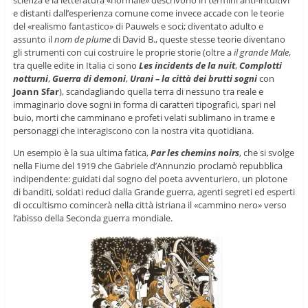
scienza e la letteratura «normale» descrivono in termini anti-intuitivi
e distanti dall’esperienza comune
come invece accade
con le teorie
del «realismo fantastico» di Pauwels e soci; diventato adulto e
assunto il
nom de plume
di David B., queste stesse teorie diventano
gli strumenti con cui costruire le proprie storie (oltre a
il grande Male
,
tra quelle edite in Italia ci sono
Les incidents de la nuit
,
Complotti
notturni
,
Guerra di demoni
,
Urani – la città dei brutti sogni
con
Joann Sfar
), scandagliando quella terra di nessuno tra reale e
immaginario dove sogni in forma di caratteri tipografici, spari nel
buio, morti che camminano e profeti velati sublimano in trame e
personaggi che interagiscono con la nostra vita quotidiana.
Un esempio è la sua ultima fatica,
Par les chemins noirs
, che si svolge
nella Fiume del 1919 che Gabriele d’Annunzio proclamò repubblica
indipendente: guidati dal sogno del poeta avventuriero, un plotone
di banditi, soldati reduci dalla Grande guerra, agenti segreti ed esperti
di occultismo comincerà nella città istriana il «cammino nero» verso
l’abisso della Seconda guerra mondiale.