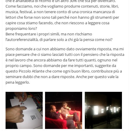
che è analfabeta di ritorno e un altro 30% che sta per diventarci.
Come facciamo, noi che vogliamo produrre contenuti, storie, libri,
musica, festival, a non tenere conto di una cronica mancanza di
lettori che forse non sono tali perché non hanno gli strumenti per
capire cosa stiamo facendo, che non riescono a leggere cosa
proponiamo loro?
Bene frequentare i propri simili, ma non rischiamo
l’autoreferenzialità, di parlare solo a chi già la pensa come noi?
Sono domande a cui non abbiamo dato ovviamente risposta, ma mi
piace pensare che ci siamo lasciati tutti con il pensiero che la risposta
è nel lavoro che ancora abbiamo da fare tutti quanti, ognuno nel
proprio campo. Sono domande per me importanti, suggerite da
questo Piccolo Atlante che come ogni buon libro, contribuisce più a
seminare dubbi che non a dare risposte. Anche per questo vale la
pena leggerlo.