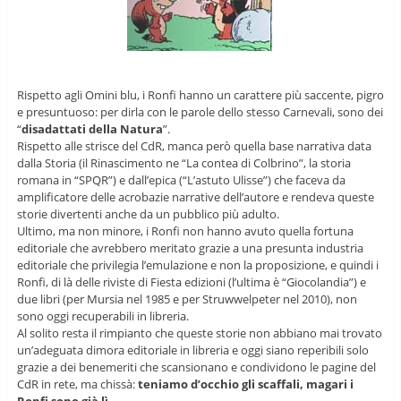
Rispetto agli Omini blu, i Ronfi hanno un carattere più saccente, pigro
e presuntuoso: per dirla con le parole dello stesso Carnevali, sono dei
“
disadattati della Natura
”.
Rispetto alle strisce del CdR, manca però quella base narrativa data
dalla Storia (il Rinascimento ne “La contea di Colbrino”, la storia
romana in “SPQR”) e dall’epica (“L’astuto Ulisse”) che faceva da
amplificatore delle acrobazie narrative dell’autore e rendeva queste
storie divertenti anche da un pubblico più adulto.
Ultimo, ma non minore, i Ronfi non hanno avuto quella fortuna
editoriale che avrebbero meritato grazie a una presunta industria
editoriale che privilegia l’emulazione e non la proposizione, e quindi i
Ronfi, di là delle riviste di Fiesta edizioni (l’ultima è “Giocolandia”) e
due libri (per Mursia nel 1985 e per Struwwelpeter nel 2010), non
sono oggi recuperabili in libreria.
Al solito resta il rimpianto che queste storie non abbiano mai trovato
un’adeguata dimora editoriale in libreria e oggi siano reperibili solo
grazie a dei benemeriti che scansionano e condividono le pagine del
CdR in rete, ma chissà:
teniamo d’occhio gli scaffali, magari i