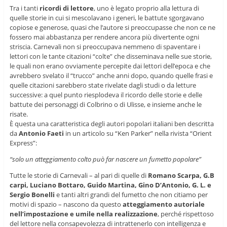
Tra i tanti
ricordi di lettore
, uno è legato proprio alla lettura di
quelle storie in cui si mescolavano i generi, le battute sgorgavano
copiose e generose, quasi che l’autore si preoccupasse che non ce ne
fossero mai abbastanza per rendere ancora più divertente ogni
striscia. Carnevali non si preoccupava nemmeno di spaventare i
lettori con le tante citazioni “colte” che disseminava nelle sue storie,
le quali non erano ovviamente percepite dai lettori dell’epoca e che
avrebbero svelato il “trucco” anche anni dopo, quando quelle frasi e
quelle citazioni sarebbero state rivelate dagli studi o da letture
successive: a quel punto riesplodeva il ricordo delle storie e delle
battute dei personaggi di Colbrino o di Ulisse, e insieme anche le
risate.
È questa una caratteristica degli autori popolari italiani ben descritta
da
Antonio Faeti
in un articolo su “Ken Parker” nella rivista “Orient
Express”:
“solo un atteggiamento colto può far nascere un fumetto popolare”
Tutte le storie di Carnevali – al pari di quelle di
Romano Scarpa, G.B
carpi, Luciano Bottaro, Guido Martina, Gino D’Antonio, G. L. e
Sergio Bonelli
e tanti altri grandi del fumetto che non citiamo per
motivi di spazio ­– nascono da questo
atteggiamento autoriale
nell’impostazione e umile nella realizzazione
, perché rispettoso
del lettore nella consapevolezza di intrattenerlo con intelligenza e