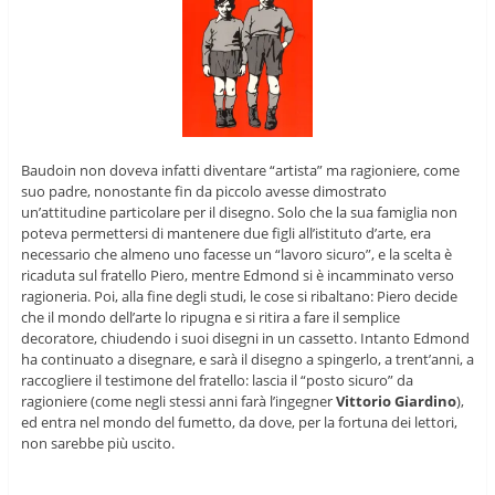
Baudoin non doveva infatti diventare “artista” ma ragioniere, come
suo padre, nonostante fin da piccolo avesse dimostrato
un’attitudine particolare per il disegno. Solo che la sua famiglia non
poteva permettersi di mantenere due figli all’istituto d’arte, era
necessario che almeno uno facesse un “lavoro sicuro”, e la scelta è
ricaduta sul fratello Piero, mentre Edmond si è incamminato verso
ragioneria. Poi, alla fine degli studi, le cose si ribaltano: Piero decide
che il mondo dell’arte lo ripugna e si ritira a fare il semplice
decoratore, chiudendo i suoi disegni in un cassetto. Intanto Edmond
ha continuato a disegnare, e sarà il disegno a spingerlo, a trent’anni, a
raccogliere il testimone del fratello: lascia il “posto sicuro” da
ragioniere (come negli stessi anni farà l’ingegner
Vittorio Giardino
),
ed entra nel mondo del fumetto, da dove, per la fortuna dei lettori,
non sarebbe più uscito.