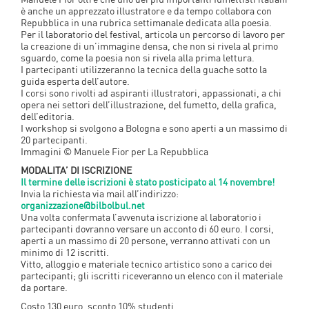
è anche un apprezzato illustratore e da tempo collabora con
Repubblica in una rubrica settimanale dedicata alla poesia.
Per il laboratorio del festival, articola un percorso di lavoro per
la creazione di un’immagine densa, che non si rivela al primo
sguardo, come la poesia non si rivela alla prima lettura.
I partecipanti utilizzeranno la tecnica della guache sotto la
guida esperta dell’autore.
I corsi sono rivolti ad aspiranti illustratori, appassionati, a chi
opera nei settori dell’illustrazione, del fumetto, della grafica,
dell’editoria.
I workshop si svolgono a Bologna e sono aperti a un massimo di
20 partecipanti.
Immagini © Manuele Fior per La Repubblica
MODALITA’ DI ISCRIZIONE
Il termine delle iscrizioni è stato posticipato al 14 novembre!
Invia la richiesta via mail all’indirizzo:
organizzazione@bilbolbul.net
Una volta confermata l’avvenuta iscrizione al laboratorio i
partecipanti dovranno versare un acconto di 60 euro. I corsi,
aperti a un massimo di 20 persone, verranno attivati con un
minimo di 12 iscritti.
Vitto, alloggio e materiale tecnico artistico sono a carico dei
partecipanti; gli iscritti riceveranno un elenco con il materiale
da portare.
Costo 130 euro, sconto 10% studenti