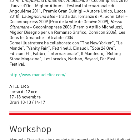
2014),
Cinquemila Chilometri Al Secondo
- Coconinpress 2010
(Fauve d’Or – Miglior Album – Festival Internazionale di
Angoulême 2011, Premio Gran Guinigi – Autore Unico, Lucca
2010),
La Signorina Else
- tratta dal romanzo di A. Schnitzler –
Coconinopress 2009 (Prix de la ville de Genève 2009),
Rosso
Oltremare
– Coconinopress 2006 (Premio Attilio Micheluzzi,
Miglior Disegno per un Romanzo Grafico, Comicon 2006), Les
Gens le Dimanche – Atrabile 2004.
Come illustratore ha collaborato con “The New Yorker”, “Le
Monde”, “Vanity Fair”, Feltrinelli, Einaudi, “Sole 24 Ore”,
Edizioni EL, Fabbri, “Internazionale”, Il Manifesto, “Rolling
Stone Magazine”, Les Inrocks, Nathan, Bayard, Far East
Festival.
http://www.manuelefior.com/
ATELIER Sì
corso di 12 ore
17~18 novembre
Orari 10-13 / 14-17
Workshop
Manuele Fior oltre che uno dei più importanti fumettisti italiani