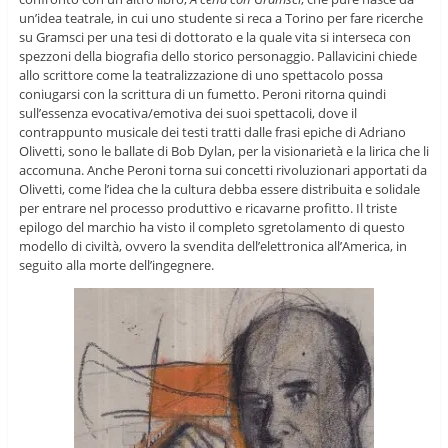
un’idea teatrale, in cui uno studente si reca a Torino per fare ricerche
su Gramsci per una tesi di dottorato e la quale vita si interseca con
spezzoni della biografia dello storico personaggio. Pallavicini chiede
allo scrittore come la teatralizzazione di uno spettacolo possa
coniugarsi con la scrittura di un fumetto. Peroni ritorna quindi
sull’essenza evocativa/emotiva dei suoi spettacoli, dove il
contrappunto musicale dei testi tratti dalle frasi epiche di Adriano
Olivetti, sono le ballate di Bob Dylan, per la visionarietà e la lirica che li
accomuna. Anche Peroni torna sui concetti rivoluzionari apportati da
Olivetti, come l’idea che la cultura debba essere distribuita e solidale
per entrare nel processo produttivo e ricavarne profitto. Il triste
epilogo del marchio ha visto il completo sgretolamento di questo
modello di civiltà, ovvero la svendita dell’elettronica all’America, in
seguito alla morte dell’ingegnere.