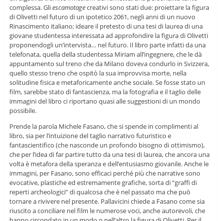
complessa. Gli
escamotage
creativi sono stati due: proiettare la figura
di Olivetti nel futuro di un ipotetico 2061, negli anni di un nuovo
Rinascimento italiano; ideare il pretesto di una tesi di laurea di una
giovane studentessa interessata ad approfondire la figura di Olivetti
proponendogli un’intervista… nel futuro. Il libro parte infatti da una
telefonata, quella della studentessa Miriam all’ingegnere, che le dà
appuntamento sul treno che da Milano doveva condurlo in Svizzera,
quello stesso treno che ospitò la sua improvvisa morte, nella
solitudine fisica e metaforicamente anche sociale. Se fosse stato un
film, sarebbe stato di fantascienza, ma la fotografia e il taglio delle
immagini del libro ci riportano quasi alle suggestioni di un mondo
possibile.
Prende la parola Michele Fasano, che si spende in complimenti al
libro, sia per l’intuizione del taglio narrativo futuristico e
fantascientifico (che nasconde un profondo bisogno di ottimismo),
che per l’idea di far partire tutto da una tesi di laurea, che ancora una
volta è metafora della speranza e dell’entusiasmo giovanile. Anche le
immagini, per Fasano, sono efficaci perché più che narrative sono
evocative, plastiche ed estremamente grafiche, sorta di “graffi di
reperti archeologici” di qualcosa che è nel passato ma che può
tornare a rivivere nel presente. Pallavicini chiede a Fasano come sia
riuscito a conciliare nel film le numerose voci, anche autorevoli, che
hanno circondato in un modo o nell’altro la figura di Olivetti. Per il