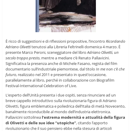
È ricco di suggestioni e di riflessioni propositive, l’incontro
Ricordando
Adriano Olivetti
tenutosi alla Libreria Feltrinelli domenica 4 marzo. È
presente Marco Peroni, sceneggiatore del libro
Adriano Olivetti, un
secolo troppo presto
, mentre a mediare c’è Renato Pallavicini.
Significativa la presenza anche di Michele Fasano, regista del film
documentario sull’industriale piemontese, dal titolo
In me non c’è che
futuro
, realizzato nel 2011 e presentato in quest’occasione,
parallelamente al libro, perché in collaborazione con Biografilm
Festival-International Celebration of Live.
L’esperto dell’Unità presenta i due ospiti, senza rinunciare ad un
breve cappello introduttivo sulla rivoluzionaria figura di Adriano
Olivetti, figura emblematica e poliedrica dell’Italia di metà Novecento,
banalmente riconducibile al mondo dell’industria elettronica.
Pallavicini sottolinea
l’estrema modernità e attualità della figura
di Olivetti e delle sue idee “utopiche”
, citando l’apporto
rivoluzionario che il suo pensiero ebbe nella stesura di articoli