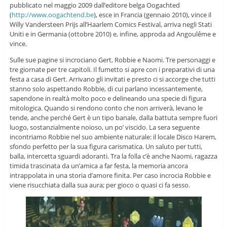
pubblicato nel maggio 2009 dall’editore belga Oogachted
(
http://www.oogachtend.be
), esce in Francia (gennaio 2010), vince il
Willy Vandersteen Prijs all’Haarlem Comics Festival, arriva negli Stati
Uniti e in Germania (ottobre 2010) e, infine, approda ad Angoulême e
vince.
Sulle sue pagine si incrociano Gert, Robbie e Naomi. Tre personaggi e
tre giornate per tre capitoli. Il fumetto si apre con i preparativi di una
festa a casa di Gert. Arrivano gli invitati e presto ci si accorge che tutti
stanno solo aspettando Robbie, di cui parlano incessantemente,
sapendone in realtà molto poco e delineando una specie di figura
mitologica. Quando si rendono conto che non arriverà, levano le
tende, anche perché Gert è un tipo banale, dalla battuta sempre fuori
luogo, sostanzialmente noioso, un po’ viscido. La sera seguente
incontriamo Robbie nel suo ambiente naturale: il locale Disco Harem,
sfondo perfetto per la sua figura carismatica. Un saluto per tutti,
balla, intercetta sguardi adoranti. Tra la folla c’è anche Naomi, ragazza
timida trascinata da un’amica a far festa, la memoria ancora
intrappolata in una storia d’amore finita. Per caso incrocia Robbie e
viene risucchiata dalla sua aura; per gioco o quasi ci fa sesso.