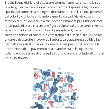
Brecht Evens dichiara di disegnare sommariamente a matita le sue
tavole, giusto per avere una traccia di come disporre le figure nello
spazio, poi comincia a dipingere direttamente con l’Ecoline, partendo
dai colori più chiari e arrivando a quelli più scuri. Via via colora
attorno ai punti della tavola che devono rimanere più luminosi; così,
le lampade di Disco Harem o le figure colpite dalla luce sono in realtà
le parti di carta meno ingombre di pennellate. Questa
sovrapposizione di colore è la vera trama del fumetto, tra i cui strati
andare a ricostruire il lavoro dell’autore. La trasparenza dell’Ecoline
permette agli strati inferiori di rimanere sempre visibili: ecco che la
decorazione di un pavimento risalta anche tra mille figure che
ballano e lo schienale di una sedia in primo piano si chiude attorno ai
visi sullo sfondo.