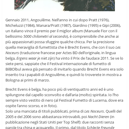
Gennaio 2011, Angoulême. Nell’anno in cui dopo Pratt (1976),
Micheluzzi (1984), Manara/Pratt (1987), Giardino (1995) e Gipi (2006),
un italiano vince il premio per il miglior album (Manuele Fior con il
bellissimo
5000 chilometri al secondo
), è comprensibile che anche ai
più appassionati possa sfuggire qualche chicca. Per la precisione
quella meraviglia di fumettista che è Brecht Evens, che con il suo
Les
Noceurs
(traduzione francese per Actes BD dell’originale, in lingua
belga,
Ergens waar je niet zijn
) ha vinto il Prix de l’audace 2011. Se ve lo
siete persi, sappiate che il Festival internazionale di fumetto di
BilBOlbul aveva già pensato di invitarlo quando Brecht Evens era solo
inserito tra i papabili di Angoulême, e quindi lo troverete in mostra a
Bologna ai primi di marzo.
Brecht Evens è belga, ha poco più di ventiquattro anni ed è uno
spilungone dal capello sconvolto e dall’aria (molto) spiritata. Io l’ho
sempre visto vestito di nero (al Festival Fumetto di Lucerna, dove era
ospite l’anno scorso, e in foto).
Solo una manciata di titoli pubblicati, prima di
Les Noceurs
. Quelli del
2005 e del 2006 sono abbastanza introvabili, poi
Nacht Dieren
(in
pubblicazione negli Stati Uniti per Top Shelf): due racconti senza
parole tra china e acquarello. Il primo, dal titolo
Schlecte Freunde