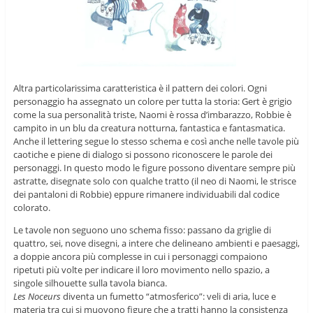
Altra particolarissima caratteristica è il pattern dei colori. Ogni
personaggio ha assegnato un colore per tutta la storia: Gert è grigio
come la sua personalità triste, Naomi è rossa d’imbarazzo, Robbie è
campito in un blu da creatura notturna, fantastica e fantasmatica.
Anche il lettering segue lo stesso schema e così anche nelle tavole più
caotiche e piene di dialogo si possono riconoscere le parole dei
personaggi. In questo modo le figure possono diventare sempre più
astratte, disegnate solo con qualche tratto (il neo di Naomi, le strisce
dei pantaloni di Robbie) eppure rimanere individuabili dal codice
colorato.
Le tavole non seguono uno schema fisso: passano da griglie di
quattro, sei, nove disegni, a intere che delineano ambienti e paesaggi,
a doppie ancora più complesse in cui i personaggi compaiono
ripetuti più volte per indicare il loro movimento nello spazio, a
singole silhouette sulla tavola bianca.
Les Noceurs
diventa un fumetto “atmosferico”: veli di aria, luce e
materia tra cui si muovono figure che a tratti hanno la consistenza