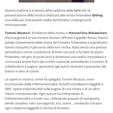
Questa mattina si è tenuta all’Accademia delle Belle Arti la
presentazione della mostra dedicata alla rivista finlandese
Glömp
,
una delle più interessanti realtà del fumetto underground
internazionale.
Tommi Musturi
, fondatore della rivista, e
Hanneriina Moisseinen
,
che inaugurerà la sua mostra domani all’hotel Cappello Rosso, hanno
parlato brevemente della storia del fumetto finlandese e soprattutto
hanno riassunto il percorso della loro rivista. Nata senza una precisa
periodicità e come contenitore di brevi racconti a fumetti di autori
finlandesi, nel giro di pochi anni è diventata una realtà consolidata e
conosciuta anche fuori dai confini nazionali, estendendo il numero di
collaboratori e pagine, aprendosi agli autori stranieri e passando dal
bianco e nero al colore.
Le opere in mostra, come ha spiegato Tommi Musturi, sono
accomunate dalla tridimensionalità: fumetti-installazioni leggibili a
360°, opere irriproducibili sulle pagine di una rivista o di un altro
mezzo convenzionale. Ogni autore ha interpretato la
tridimensionalità a modo suo, utilizzando pupazzi di cartapesta,
tende canadesi, vetri sovrapposti, luci, suoni… rendendo tuttavia
ogni creazione leggibile in forma di fumetto.