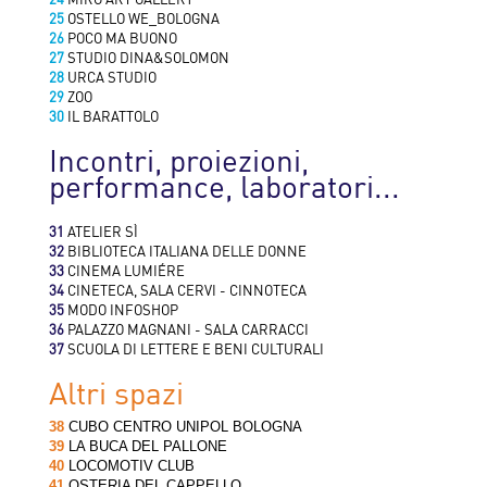
25
OSTELLO WE_BOLOGNA
26
POCO MA BUONO
27
STUDIO DINA&SOLOMON
28
URCA STUDIO
29
ZOO
30
IL BARATTOLO
Incontri, proiezioni,
performance, laboratori...
31
ATELIER SÌ
32
BIBLIOTECA ITALIANA DELLE DONNE
33
CINEMA LUMIÉRE
34
CINETECA, SALA CERVI - CINNOTECA
35
MODO INFOSHOP
36
PALAZZO MAGNANI - SALA CARRACCI
37
SCUOLA DI LETTERE E BENI CULTURALI
Altri spazi
38
CUBO CENTRO UNIPOL BOLOGNA
39
LA BUCA DEL PALLONE
40
LOCOMOTIV CLUB
41
OSTERIA DEL CAPPELLO