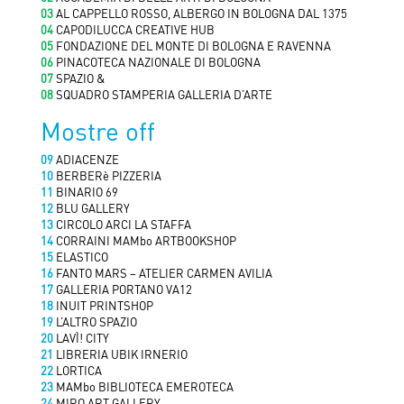
03
AL CAPPELLO ROSSO, ALBERGO IN BOLOGNA DAL 1375
04
CAPODILUCCA CREATIVE HUB
05
FONDAZIONE DEL MONTE DI BOLOGNA E RAVENNA
06
PINACOTECA NAZIONALE DI BOLOGNA
07
SPAZIO &
08
SQUADRO STAMPERIA GALLERIA D’ARTE
Mostre off
09
ADIACENZE
10
BERBERè PIZZERIA
11
BINARIO 69
12
BLU GALLERY
13
CIRCOLO ARCI LA STAFFA
14
CORRAINI MAMbo ARTBOOKSHOP
15
ELASTICO
16
FANTO MARS – ATELIER CARMEN AVILIA
17
GALLERIA PORTANO VA12
18
INUIT PRINTSHOP
19
L’ALTRO SPAZIO
20
LAVÌ! CITY
21
LIBRERIA UBIK IRNERIO
22
LORTICA
23
MAMbo BIBLIOTECA EMEROTECA
24
MIRO ART GALLERY